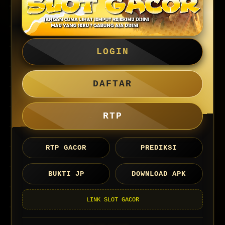
LOGIN
DAFTAR
RTP
RTP GACOR
PREDIKSI
BUKTI JP
DOWNLOAD APK
LINK SLOT GACOR